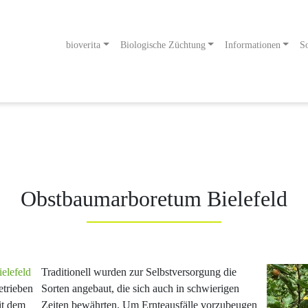
bioverita
Biologische Züchtung
Informationen
So
odukt
g an!
Obstbaumarboretum Bielefeld
elefeld
Traditionell wurden zur Selbstversorgung die
etrieben
Sorten angebaut, die sich auch in schwierigen
it dem
Zeiten bewährten. Um Ernteausfälle vorzubeugen