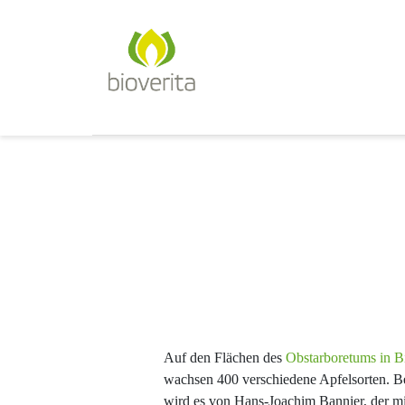
Von der Züchtung bis zum Endpr
bioverita – Bio von Anfan
Auf den Flächen des
Obstarboretums in Bi
wachsen 400 verschiedene Apfelsorten. B
wird es von Hans-Joachim Bannier, der m