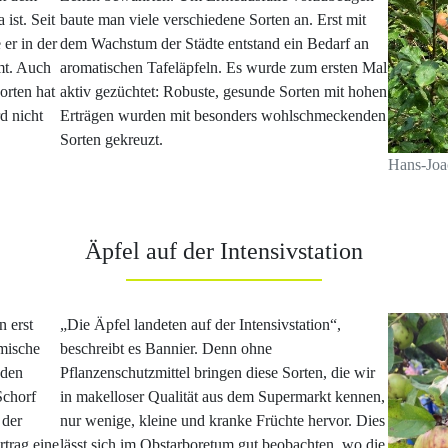
 ist. Seit
baute man viele verschiedene Sorten an. Erst mit
er in der
dem Wachstum der Städte entstand ein Bedarf an
mt. Auch
aromatischen Tafeläpfeln. Es wurde zum ersten Mal
orten hat
aktiv gezüchtet: Robuste, gesunde Sorten mit hohen
d nicht
Erträgen wurden mit besonders wohlschmeckenden
Sorten gekreuzt.
Hans-Joa
Äpfel auf der Intensivstation
 erst
„Die Äpfel landeten auf der Intensivstation“,
mische
beschreibt es Bannier. Denn ohne
 den
Pflanzenschutzmittel bringen diese Sorten, die wir
Schorf
in makelloser Qualität aus dem Supermarkt kennen,
 der
nur wenige, kleine und kranke Früchte hervor. Dies
rtrag eine
lässt sich im Obstarboretum gut beobachten, wo die