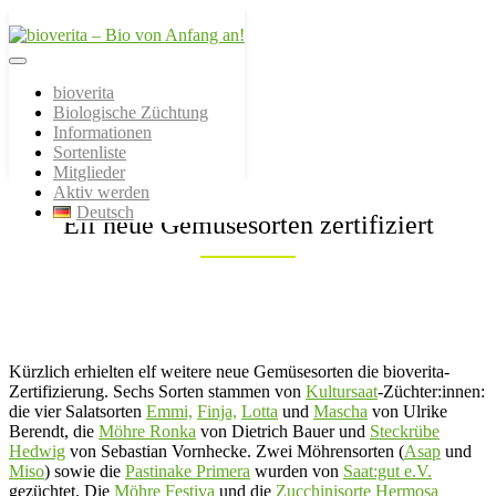
Von der Züchtung bis zum
bioverita – Bio von
Endprodukt
bioverita
Biologische Züchtung
Anfang an!
Informationen
Sortenliste
Mitglieder
Aktiv werden
Deutsch
Elf neue Gemüsesorten zertifiziert
Kürzlich erhielten elf weitere neue Gemüsesorten die bioverita-
Zertifizierung. Sechs Sorten stammen von
Kultursaat
-Züchter:innen:
die vier Salatsorten
Emmi,
Finja,
Lotta
und
Mascha
von Ulrike
Berendt, die
Möhre Ronka
von Dietrich Bauer und
Steckrübe
Hedwig
von Sebastian Vornhecke. Zwei Möhrensorten (
Asap
und
Miso
) sowie die
Pastinake Primera
wurden von
Saat:gut e.V.
gezüchtet. Die
Möhre Festiva
und die
Zucchinisorte Hermosa