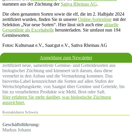
stammen aus der Züchtung der
Sativa Rheinau AG
.
Die oben genannten Sorten sowie die elf, die im 2. Halbjahr 2024
zertifiziert wurden, finden Sie in unserer
Online-Sortenliste
mit der
Selektion „Nur neue Sorten“. Hier lässt sich auch eine
aktuelle
Gesamtliste als Exceltabelle
herunterladen. Sie umfasst nun 194
Gemüsesorten.
Fotos: Kultursaat e.V., Saat:gut e.V., Sativa Rheinau AG
Anmeldung zum Newsletter
Bio sollte bereits bei der Züchtung beginnen! Der Verein bioverita
zertifiziert neue, samenfeste Gemüse- und Getreidesorten aus
biologischer Züchtung und kümmert sich darum, dass diese
vermehrt in den Anbau und die Vermarktung kommen. Das
bioverita-Label kennzeichnet die Sorten auf allen Stufen der
Wertschöpfungskette, von Saatgut über Gemüse und Getreide, bis
hin zu verarbeiteten Produkte wie Mehl, Brot oder Saft.
Hier erfahren Sie mehr darüber, was biologische Züchtung
auszeichnet.
Kontaktdaten Schweiz
Geschäftsführung:
Markus Johann