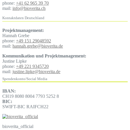
phone:
+41 62 965 39 70
mail:
info@bioverita.ch
Kontaktdaten Deutschland
Projektmanagement:
Hannah Grebe
phone:
+49 151 29048592
mail:
hannah.grebe@bioverita.de
Kommunikation und Projektmanagement:
Justine Lipke
phone:
+49 221 9345720
mail:
justine.lipke@bioverita.de
Spendenkonto/Social Media
IBAN:
CH19 8080 8004 7793 5252 8
BIC:
SWIFT-BIC RAIFCH22
bioverita_official