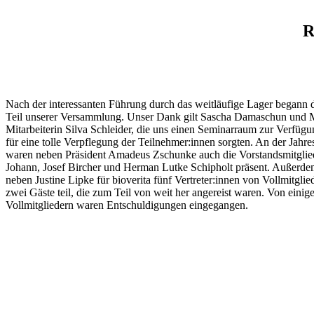
R
Nach der interessanten Führung durch das weitläufige Lager begann d
Teil unserer Versammlung. Unser Dank gilt Sascha Damaschun und 
Mitarbeiterin Silva Schleider, die uns einen Seminarraum zur Verfügun
für eine tolle Verpflegung der Teilnehmer:innen sorgten. An der Jah
waren neben Präsident Amadeus Zschunke auch die Vorstandsmitgli
Johann, Josef Bircher und Herman Lutke Schipholt präsent. Außerd
neben Justine Lipke für bioverita fünf Vertreter:innen von Vollmitgli
zwei Gäste teil, die zum Teil von weit her angereist waren. Von einig
Vollmitgliedern waren Entschuldigungen eingegangen.