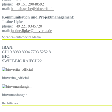
phone:
+49 151 29048592
mail:
hannah.grebe@bioverita.de
Kommunikation und Projektmanagement:
Justine Lipke
phone:
+49 221 9345720
mail:
justine.lipke@bioverita.de
Spendenkonto/Social Media
IBAN:
CH19 8080 8004 7793 5252 8
BIC:
SWIFT-BIC RAIFCH22
bioverita_official
biovonanfangan
Rechtliches