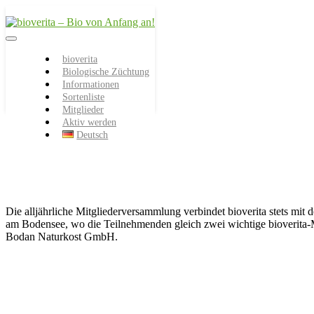
Von der Züchtung bis zum
bioverita – Bio von
Endprodukt
bioverita
Biologische Züchtung
Anfang an!
Informationen
Sortenliste
Mitglieder
Aktiv werden
Deutsch
Die alljährliche Mitgliederversammlung verbindet bioverita stets mit
am Bodensee, wo die Teilnehmenden gleich zwei wichtige bioverita-
Bodan Naturkost GmbH.