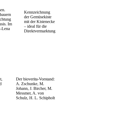
en.
Kennzeichnung
nbauern
der Gemüsekiste
üchtung
mit der Kistenecke
asis. Im
– ideal für die
a-Lena
Direktvermarktung
t,
Der bioverita-Vorstand:
d
A. Zschunke, M.
Johann, J. Bircher, M.
Messmer, A. von
Schulz, H. L. Schipholt