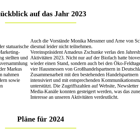
ückblick auf das Jahr 2023
Auch die Vorstände Monika Messmer und Arne von Sc
er statuarische
diesmal leider nicht teilnehmen.
Marketing-
Vereinspräsident Amadeus Zschunke verlas den Jahresb
g stellten und
Aktivitäten 2023. Nicht nur auf der Biofach hatte biove
resversammlung
wieder einen Stand, sondern auch bei den Öko-Feldtag
eder Markus
vier Hausmessen von Großhandelspartnern in Deutschl
em nahmen
Zusammenarbeit mit den bestehenden Handelspartnern
edern sowie
intensiviert und mit entsprechenden Kommunikations
en
unterstützt. Die Zugriffszahlen auf Website, Newsletter
Media-Kanäle konnten gesteigert werden, was das zu
Interesse an unseren Aktivitäten verdeutlicht.
Pläne für 2024