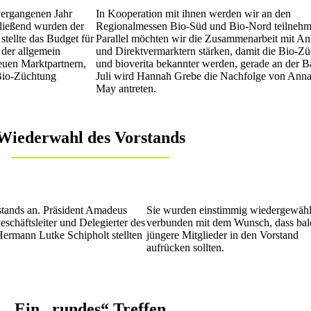
vergangenen Jahr
In Kooperation mit ihnen werden wir an den
ließend wurden der
Regionalmessen Bio-Süd und Bio-Nord teilnehm
stellte das Budget für
Parallel möchten wir die Zusammenarbeit mit A
 der allgemein
und Direktvermarktern stärken, damit die Bio-Z
euen Marktpartnern,
und bioverita bekannter werden, gerade an der B
 Bio-Züchtung
Juli wird Hannah Grebe die Nachfolge von Ann
May antreten.
Wiederwahl des Vorstands
stands an. Präsident Amadeus
Sie wurden einstimmig wiedergewähl
schäftsleiter und Delegierter des
verbunden mit dem Wunsch, dass bal
ermann Lutke Schipholt stellten
jüngere Mitglieder in den Vorstand
aufrücken sollten.
Ein „rundes“ Treffen