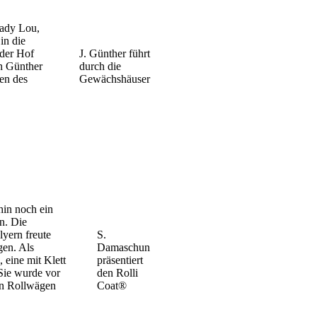
Lady Lou,
in die
der Hof
J. Günther führt
ch Günther
durch die
en des
Gewächshäuser
hin noch ein
en. Die
yern freute
S.
gen. Als
Damaschun
 eine mit Klett
präsentiert
 Sie wurde vor
den Rolli
den Rollwägen
Coat®