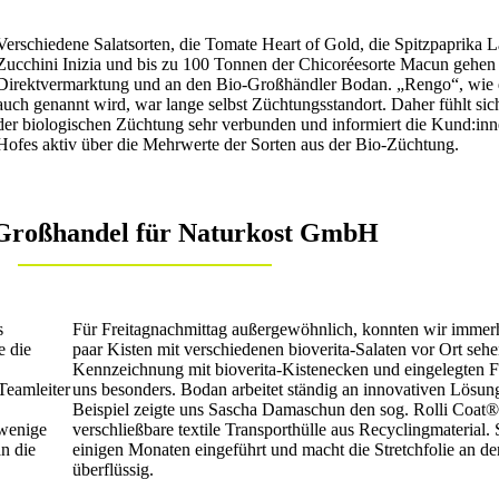
Verschiedene Salatsorten, die Tomate Heart of Gold, die Spitzpaprika 
Zucchini Inizia und bis zu 100 Tonnen der Chicoréesorte Macun gehen 
Direktvermarktung und an den Bio-Großhändler Bodan. „Rengo“, wie 
auch genannt wird, war lange selbst Züchtungsstandort. Daher fühlt si
der biologischen Züchtung sehr verbunden und informiert die Kund:inn
Hofes aktiv über die Mehrwerte der Sorten aus der Bio-Züchtung.
Großhandel für Naturkost GmbH
s
Für Freitagnachmittag außergewöhnlich, konnten wir immer
e die
paar Kisten mit verschiedenen bioverita-Salaten vor Ort seh
Kennzeichnung mit bioverita-Kistenecken und eingelegten Fl
Teamleiter
uns besonders. Bodan arbeitet ständig an innovativen Lösun
Beispiel zeigte uns Sascha Damaschun den sog. Rolli Coat®,
 wenige
verschließbare textile Transporthülle aus Recyclingmaterial.
an die
einigen Monaten eingeführt und macht die Stretchfolie an 
überflüssig.