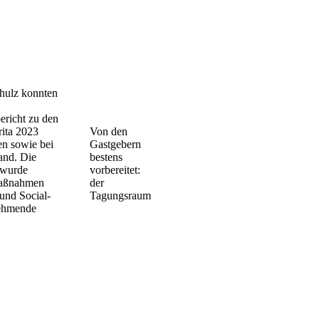
hulz konnten
ericht zu den
rita 2023
Von den
en sowie bei
Gastgebern
and. Die
bestens
 wurde
vorbereitet:
maßnahmen
der
 und Social-
Tagungsraum
nehmende