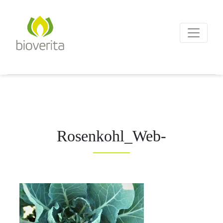
Von der Züchtung bis zum
Endprodukt
bioverita – Bio von Anf
Rosenkohl_Web-