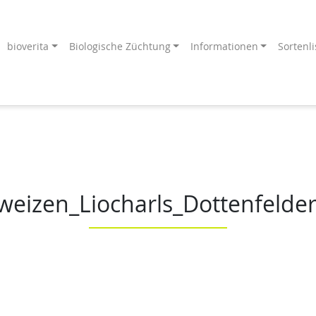
bioverita
Biologische Züchtung
Informationen
Sortenli
Endprodukt
ang an!
weizen_Liocharls_Dottenfelder