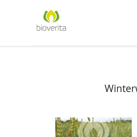
Von der Züchtung bis zum 
bioverita – Bio von Anf
Winter