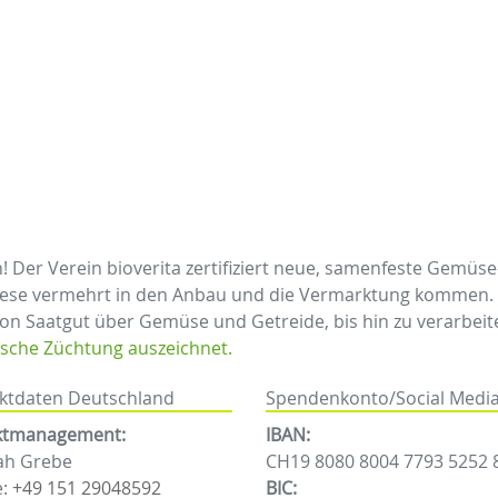
n! Der Verein bioverita zertifiziert neue, samenfeste Gemüs
ese vermehrt in den Anbau und die Vermarktung kommen. Da
von Saatgut über Gemüse und Getreide, bis hin zu verarbeite
ische Züchtung auszeichnet.
ktdaten Deutschland
Spendenkonto/Social Medi
ktmanagement:
IBAN:
ah Grebe
CH19 8080 8004 7793 5252 
e:
+49 151 29048592
BIC: