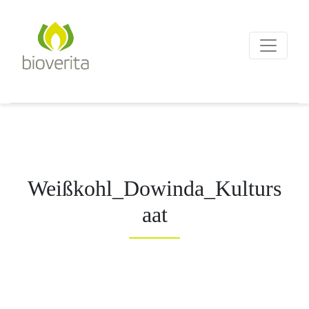
Von der Züchtung bis zum
Endprodukt
bioverita – Bio von Anf
Weißkohl_Dowinda_Kulturs
aat