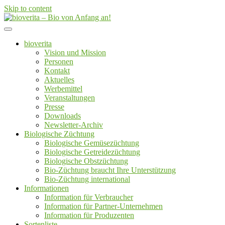
Skip to content
Von der Züchtung bis zum Endprodukt
bioverita – Bio von Anfang an!
bioverita
Vision und Mission
Personen
Kontakt
Aktuelles
Werbemittel
Veranstaltungen
Presse
Downloads
Newsletter-Archiv
Biologische Züchtung
Biologische Gemüsezüchtung
Biologische Getreidezüchtung
Biologische Obstzüchtung
Bio-Züchtung braucht Ihre Unterstützung
Bio-Züchtung international
Informationen
Information für Verbraucher
Information für Partner-Unternehmen
Information für Produzenten
Sortenliste