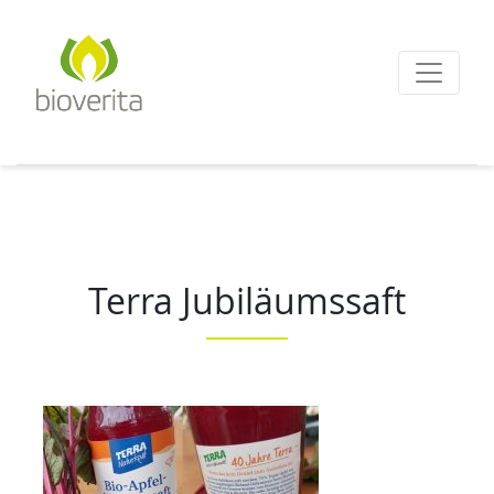
Von der Züchtung bis
zum Endprodukt
bioverita – Bio von A
Terra Jubiläumssaft