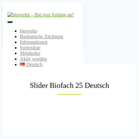
Von der Züchtung bis zum
bioverita – Bio von
Endprodukt
bioverita
Biologische Züchtung
Anfang an!
Informationen
Sortenliste
Mitglieder
Aktiv werden
Deutsch
Slider Biofach 25 Deutsch