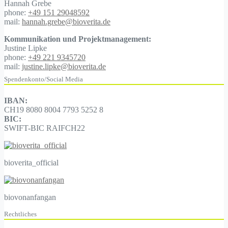
Hannah Grebe
phone:
+49 151 29048592
mail:
hannah.grebe@bioverita.de
Kommunikation und Projektmanagement:
Justine Lipke
phone:
+49 221 9345720
mail:
justine.lipke@bioverita.de
Spendenkonto/Social Media
IBAN:
CH19 8080 8004 7793 5252 8
BIC:
SWIFT-BIC RAIFCH22
bioverita_official
biovonanfangan
Rechtliches