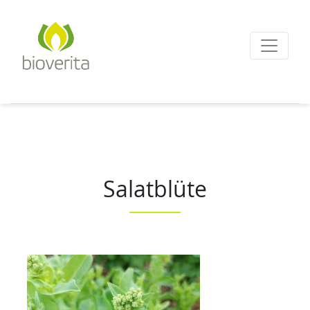
Von der Züchtung bis
zum Endprodukt
bioverita – Bio von A
Salatblüte