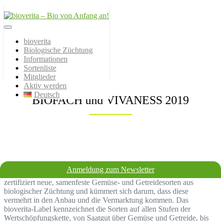
Von der Züchtung bis zum
bioverita – Bio von
Endprodukt
bioverita
Biologische Züchtung
Anfang an!
Informationen
Sortenliste
Mitglieder
Aktiv werden
Deutsch
BIOFACH und VIVANESS 2019
Anmeldung zum Newsletter
Bio sollte bereits bei der Züchtung beginnen! Der Verein bioverita
zertifiziert neue, samenfeste Gemüse- und Getreidesorten aus
biologischer Züchtung und kümmert sich darum, dass diese
vermehrt in den Anbau und die Vermarktung kommen. Das
bioverita-Label kennzeichnet die Sorten auf allen Stufen der
Wertschöpfungskette, von Saatgut über Gemüse und Getreide, bis