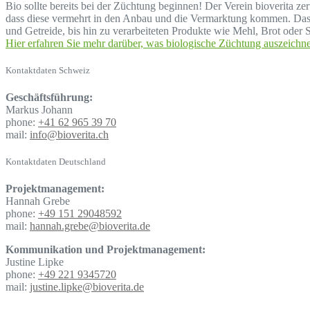
Bio sollte bereits bei der Züchtung beginnen! Der Verein bioverita z
dass diese vermehrt in den Anbau und die Vermarktung kommen. Das b
und Getreide, bis hin zu verarbeiteten Produkte wie Mehl, Brot oder S
Hier erfahren Sie mehr darüber, was biologische Züchtung auszeichne
Kontaktdaten Schweiz
Geschäftsführung:
Markus Johann
phone:
+41 62 965 39 70
mail:
info@bioverita.ch
Kontaktdaten Deutschland
Projektmanagement:
Hannah Grebe
phone:
+49 151 29048592
mail:
hannah.grebe@bioverita.de
Kommunikation und Projektmanagement:
Justine Lipke
phone:
+49 221 9345720
mail:
justine.lipke@bioverita.de