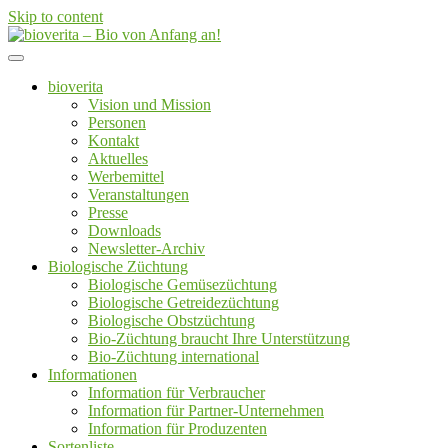
Skip to content
Von der Züchtung bis zum Endprodukt
bioverita – Bio von Anfang an!
bioverita
Vision und Mission
Personen
Kontakt
Aktuelles
Werbemittel
Veranstaltungen
Presse
Downloads
Newsletter-Archiv
Biologische Züchtung
Biologische Gemüsezüchtung
Biologische Getreidezüchtung
Biologische Obstzüchtung
Bio-Züchtung braucht Ihre Unterstützung
Bio-Züchtung international
Informationen
Information für Verbraucher
Information für Partner-Unternehmen
Information für Produzenten
Sortenliste