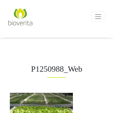
Von der Züchtung bis zum
Endprodukt
bioverita – Bio von Anf
P1250988_Web