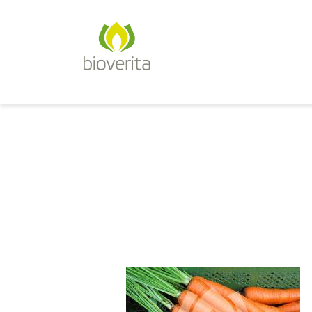
Von der Züchtung bis zum Endpr
bioverita – Bio von Anfan