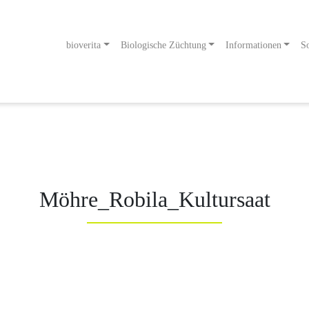
bioverita
Biologische Züchtung
Informationen
So
odukt
g an!
Möhre_Robila_Kultursaat