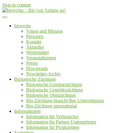
Skip to content
Von der Züchtung bis zum Endprodukt
bioverita – Bio von Anfang an!
bioverita
Vision und Mission
Personen
Kontakt
Aktuelles
Werbemittel
Veranstaltungen
Presse
Downloads
Newsletter-Archiv
Biologische Züchtung
Biologische Gemüsezüchtung
Biologische Getreidezüchtung
Biologische Obstzüchtung
Bio-Züchtung braucht Ihre Unterstützung
Bio-Züchtung international
Informationen
Information für Verbraucher
Information für Partner-Unternehmen
Information für Produzenten
Sortenliste