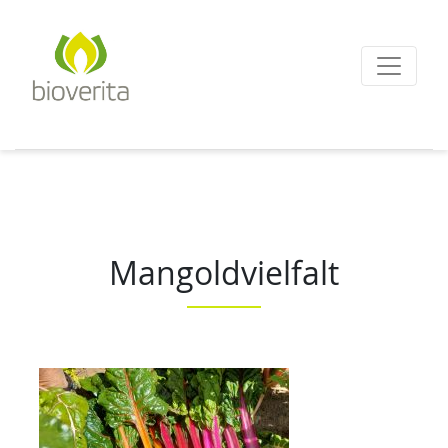
Von der Züchtung bis
zum Endprodukt
bioverita – Bio von A
Mangoldvielfalt