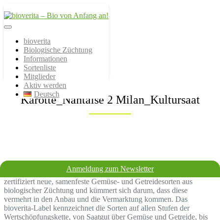
Von der Züchtung bis zum
bioverita – Bio von
Endprodukt
bioverita
Biologische Züchtung
Anfang an!
Informationen
Sortenliste
Mitglieder
Aktiv werden
Deutsch
Karotte_Nantaise 2 Milan_Kultursaat
Anmeldung zum Newsletter
Bio sollte bereits bei der Züchtung beginnen! Der Verein bioverita
zertifiziert neue, samenfeste Gemüse- und Getreidesorten aus
biologischer Züchtung und kümmert sich darum, dass diese
vermehrt in den Anbau und die Vermarktung kommen. Das
bioverita-Label kennzeichnet die Sorten auf allen Stufen der
Wertschöpfungskette, von Saatgut über Gemüse und Getreide, bis