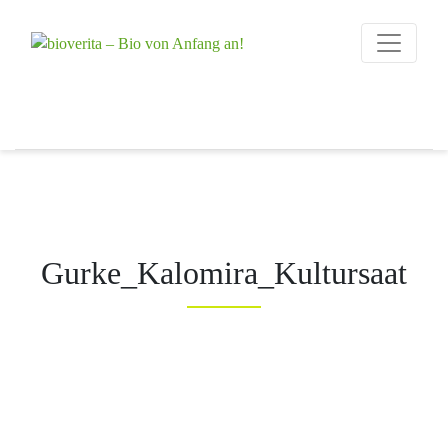
Von der Züchtung
bis zum
bioverita – Bio 
Endprodukt
Gurke_Kalomira_Kultursaat