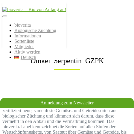
Von der Züchtung bis zum
bioverita – Bio von
Endprodukt
bioverita
Biologische Züchtung
Anfang an!
Informationen
Sortenliste
Mitglieder
Aktiv werden
Deutsch
Dinkel_Serpentin_GZPK
Anmeldung zum Newsletter
Bio sollte bereits bei der Züchtung beginnen! Der Verein bioverita
zertifiziert neue, samenfeste Gemüse- und Getreidesorten aus
biologischer Züchtung und kümmert sich darum, dass diese
vermehrt in den Anbau und die Vermarktung kommen. Das
bioverita-Label kennzeichnet die Sorten auf allen Stufen der
Wertschöpfungskette, von Saatgut über Gemüse und Getreide, bis