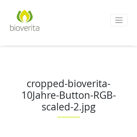
Von der Züchtung bis
zum Endprodukt
bioverita – Bio von A
cropped-bioverita-
10Jahre-Button-RGB-
scaled-2.jpg