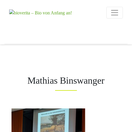
Von der Züchtung
bis zum
bioverita – Bio 
Endprodukt
Mathias Binswanger