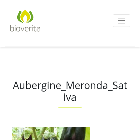
Von der Züchtung bis
zum Endprodukt
bioverita – Bio von A
Aubergine_Meronda_Sat
iva