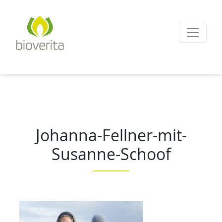
Von der Züchtung bis
zum Endprodukt
bioverita – Bio von A
Johanna-Fellner-mit-
Susanne-Schoof