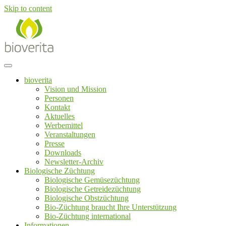
Skip to content
Von der Züchtung bis zum Endprodukt
bioverita – Bio von Anfang an!
bioverita
Vision und Mission
Personen
Kontakt
Aktuelles
Werbemittel
Veranstaltungen
Presse
Downloads
Newsletter-Archiv
Biologische Züchtung
Biologische Gemüsezüchtung
Biologische Getreidezüchtung
Biologische Obstzüchtung
Bio-Züchtung braucht Ihre Unterstützung
Bio-Züchtung international
Informationen