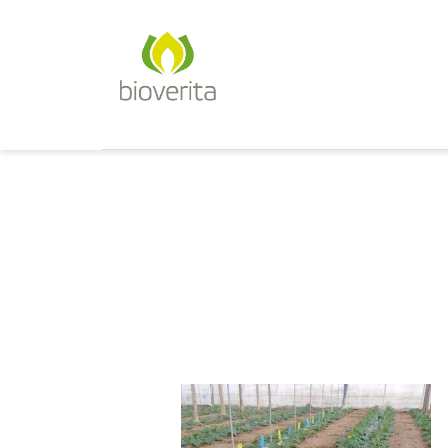
Von der Züchtung bis zum Endpr
bioverita – Bio von Anfan