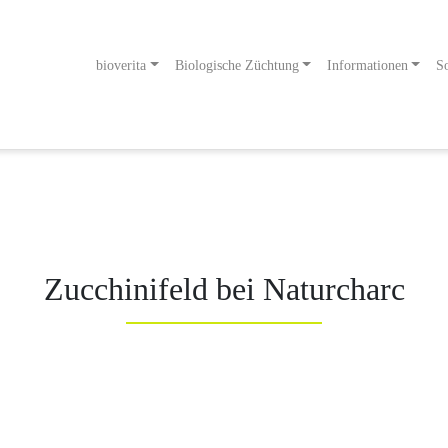
bioverita
Biologische Züchtung
Informationen
So
odukt
g an!
Zucchinifeld bei Naturcharc