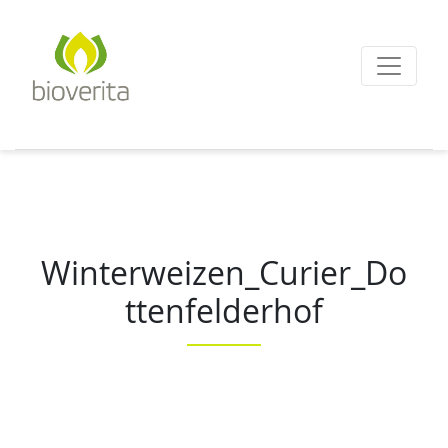
Von der Züchtung bis
zum Endprodukt
bioverita – Bio von A
Winterweizen_Curier_Do
ttenfelderhof