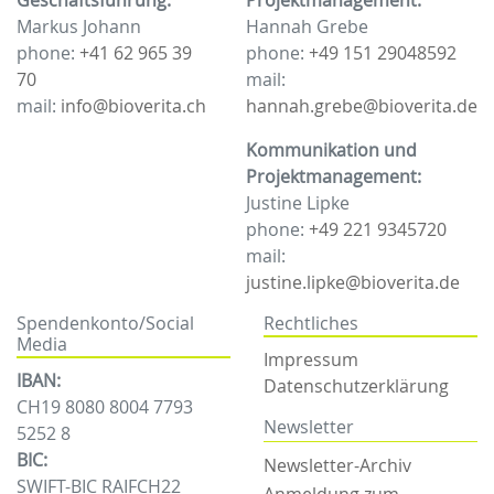
Geschäftsführung:
Projektmanagement:
Markus Johann
Hannah Grebe
phone:
+41 62 965 39
phone:
+49 151 29048592
70
mail:
mail:
info@bioverita.ch
hannah.grebe@bioverita.de
Kommunikation und
Projektmanagement:
Justine Lipke
phone:
+49 221 9345720
mail:
justine.lipke@bioverita.de
Spendenkonto/Social
Rechtliches
Media
Impressum
IBAN:
Datenschutzerklärung
CH19 8080 8004 7793
Newsletter
5252 8
BIC:
Newsletter-Archiv
SWIFT-BIC RAIFCH22
Anmeldung zum