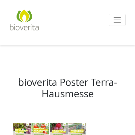
Von der Züchtung bis
zum Endprodukt
bioverita – Bio von A
bioverita Poster Terra-
Hausmesse