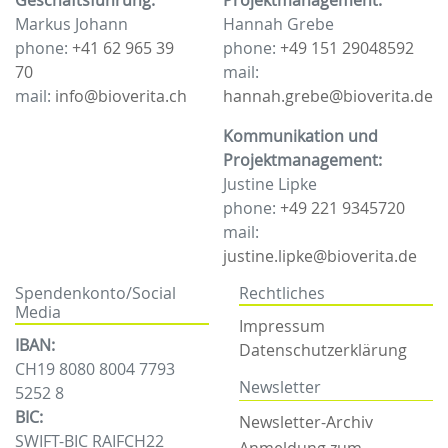
Geschäftsführung:
Projektmanagement:
Markus Johann
Hannah Grebe
phone:
+41 62 965 39
phone:
+49 151 29048592
70
mail:
mail:
info@bioverita.ch
hannah.grebe@bioverita.de
Kommunikation und
Projektmanagement:
Justine Lipke
phone:
+49 221 9345720
mail:
justine.lipke@bioverita.de
Spendenkonto/Social
Rechtliches
Media
Impressum
IBAN:
Datenschutzerklärung
CH19 8080 8004 7793
Newsletter
5252 8
BIC:
Newsletter-Archiv
SWIFT-BIC RAIFCH22
Anmeldung zum