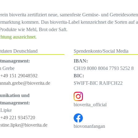
erein bioverita zertifiziert neue, samenfeste Gemüse- und Getreidesort
rmarktung kommen. Das bioverita-Label kennzeichnet die Sorten auf a
Produkte wie Mehl, Brot oder Saft.
chtung auszeichnet.
tdaten Deutschland
Spendenkonto/Social Media
ktmanagement:
IBAN:
h Grebe
CH19 8080 8004 7793 5252 8
:
+49 151 29048592
BIC:
annah.grebe@bioverita.de
SWIFT-BIC RAIFCH22
nikation und
ktmanagement:
bioverita_official
 Lipke
:
+49 221 9345720
ustine.lipke@bioverita.de
biovonanfangan