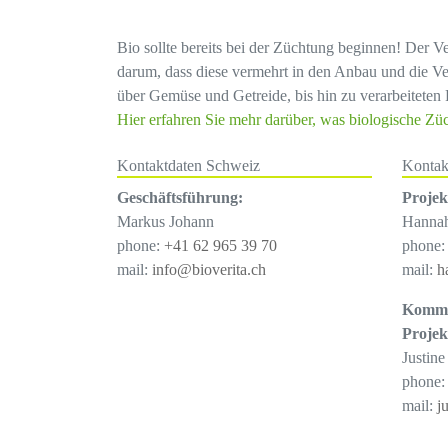
Bio sollte bereits bei der Züchtung beginnen! Der V
darum, dass diese vermehrt in den Anbau und die Ve
über Gemüse und Getreide, bis hin zu verarbeiteten 
Hier erfahren Sie mehr darüber, was biologische Zü
Kontaktdaten Schweiz
Kontak
Geschäftsführung:
Proje
Markus Johann
Hanna
phone:
+41 62 965 39 70
phone
mail:
info@bioverita.ch
mail:
h
Kommu
Proje
Justine
phone
mail:
j