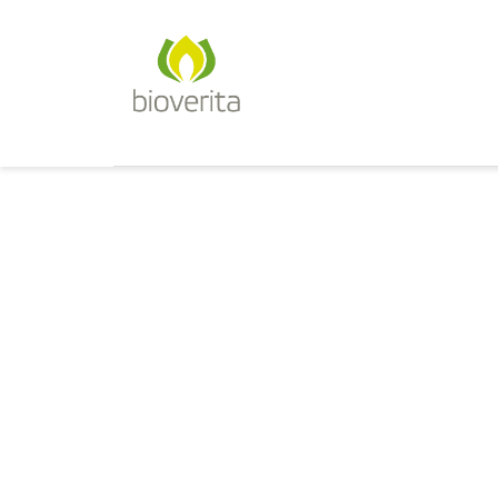
Von der Züchtung bis zum Endpr
bioverita – Bio von Anfan