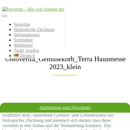
Von der Züchtung bis zum
bioverita – Bio von
Endprodukt
bioverita
Biologische Züchtung
Anfang an!
Informationen
Sortenliste
Mitglieder
Aktiv werden
Deutsch
©bioverita_Gemüsekorb_Terra Hausmesse
2023_klein
Anmeldung zum Newsletter
Bio sollte bereits bei der Züchtung beginnen! Der Verein bioverita
zertifiziert neue, samenfeste Gemüse- und Getreidesorten aus
biologischer Züchtung und kümmert sich darum, dass diese
vermehrt in den Anbau und die Vermarktung kommen. Das