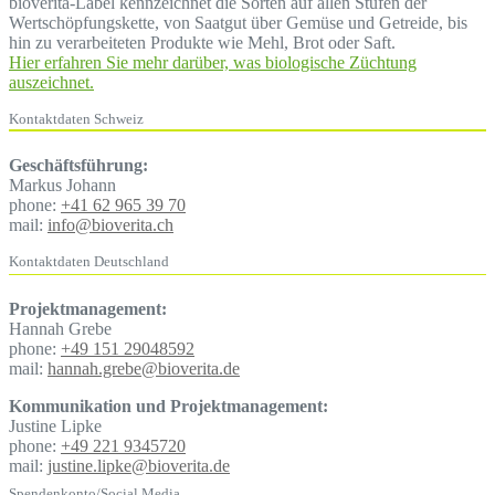
bioverita-Label kennzeichnet die Sorten auf allen Stufen der
Wertschöpfungskette, von Saatgut über Gemüse und Getreide, bis
hin zu verarbeiteten Produkte wie Mehl, Brot oder Saft.
Hier erfahren Sie mehr darüber, was biologische Züchtung
auszeichnet.
Kontaktdaten Schweiz
Geschäftsführung:
Markus Johann
phone:
+41 62 965 39 70
mail:
info@bioverita.ch
Kontaktdaten Deutschland
Projektmanagement:
Hannah Grebe
phone:
+49 151 29048592
mail:
hannah.grebe@bioverita.de
Kommunikation und Projektmanagement:
Justine Lipke
phone:
+49 221 9345720
mail:
justine.lipke@bioverita.de
Spendenkonto/Social Media