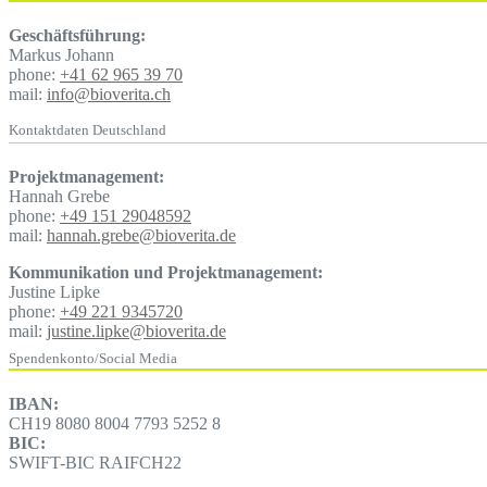
Geschäftsführung:
Markus Johann
phone:
+41 62 965 39 70
mail:
info@bioverita.ch
Kontaktdaten Deutschland
Projektmanagement:
Hannah Grebe
phone:
+49 151 29048592
mail:
hannah.grebe@bioverita.de
Kommunikation und Projektmanagement:
Justine Lipke
phone:
+49 221 9345720
mail:
justine.lipke@bioverita.de
Spendenkonto/Social Media
IBAN:
CH19 8080 8004 7793 5252 8
BIC:
SWIFT-BIC RAIFCH22