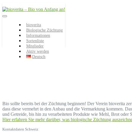
Von der Züchtung bis zum
bioverita – Bio von
Endprodukt
bioverita
Biologische Züchtung
Anfang an!
Informationen
Sortenliste
Mitglieder
Aktiv werden
Deutsch
Bio sollte bereits bei der Züchtung beginnen! Der Verein bioverita z
dass diese vermehrt in den Anbau und die Vermarktung kommen. Das b
und Getreide, bis hin zu verarbeiteten Produkte wie Mehl, Brot oder S
Hier erfahren Sie mehr darüber, was biologische Züchtung auszeichne
Kontaktdaten Schweiz