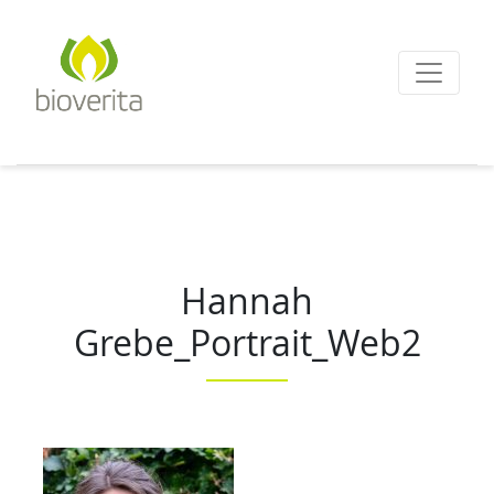
Von der Züchtung bis
zum Endprodukt
bioverita – Bio von A
Hannah
Grebe_Portrait_Web2