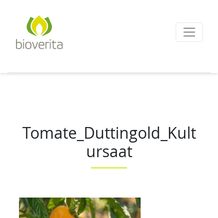
Von der Züchtung bis
zum Endprodukt
bioverita – Bio von A
Tomate_Duttingold_Kult
ursaat