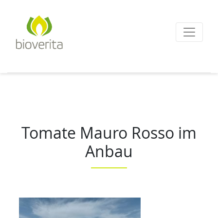
Von der Züchtung bis
zum Endprodukt
bioverita – Bio von A
Tomate Mauro Rosso im
Anbau