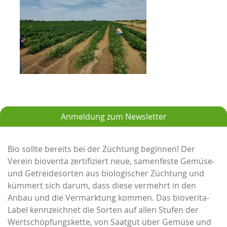
Anmeldung zum Newsletter
Bio sollte bereits bei der Züchtung beginnen! Der
Verein bioverita zertifiziert neue, samenfeste Gemüse-
und Getreidesorten aus biologischer Züchtung und
kümmert sich darum, dass diese vermehrt in den
Anbau und die Vermarktung kommen. Das bioverita-
Label kennzeichnet die Sorten auf allen Stufen der
Wertschöpfungskette, von Saatgut über Gemüse und