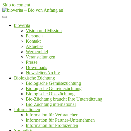
Skip to content
Von der Züchtung bis zum Endprodukt
bioverita – Bio von Anfang an!
bioverita
Vision und Mission
Personen
Kontakt
Aktuelles
Werbemittel
Veranstaltungen
Presse
Downloads
Newsletter-Archiv
Biologische Züchtung
Biologische Gemüsezüchtung
Biologische Getreidezüchtung
Biologische Obstzüchtung
Bio-Züchtung braucht Ihre Unterstützung
Bio-Züchtung international
Informationen
Information für Verbraucher
Information für Partner-Unternehmen
Information für Produzenten
Sortenliste