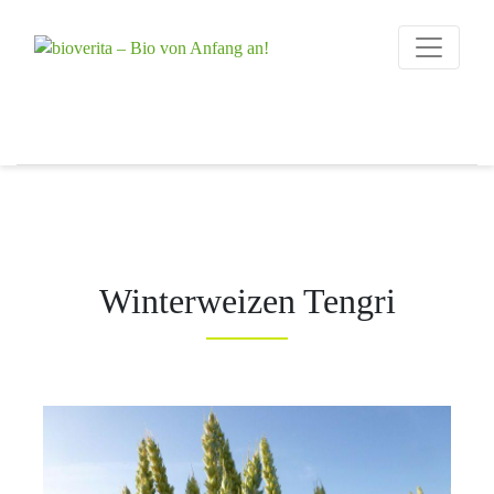
Von der Züchtung
bis zum
bioverita – Bio 
Endprodukt
Winterweizen Tengri