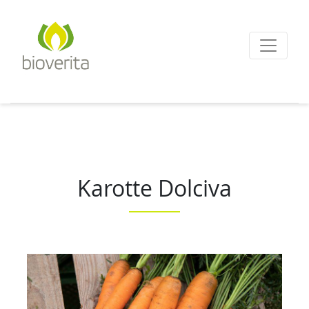
Von der Züchtung bis
zum Endprodukt
bioverita – Bio von A
Karotte Dolciva