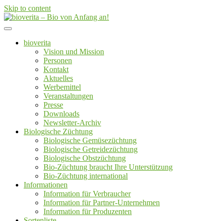
Skip to content
Von der Züchtung bis zum Endprodukt
bioverita – Bio von Anfang an!
bioverita
Vision und Mission
Personen
Kontakt
Aktuelles
Werbemittel
Veranstaltungen
Presse
Downloads
Newsletter-Archiv
Biologische Züchtung
Biologische Gemüsezüchtung
Biologische Getreidezüchtung
Biologische Obstzüchtung
Bio-Züchtung braucht Ihre Unterstützung
Bio-Züchtung international
Informationen
Information für Verbraucher
Information für Partner-Unternehmen
Information für Produzenten
Sortenliste