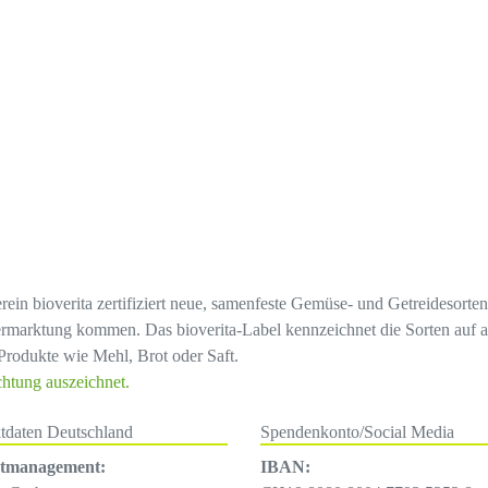
erein bioverita zertifiziert neue, samenfeste Gemüse- und Getreidesort
rmarktung kommen. Das bioverita-Label kennzeichnet die Sorten auf a
Produkte wie Mehl, Brot oder Saft.
chtung auszeichnet.
tdaten Deutschland
Spendenkonto/Social Media
ktmanagement:
IBAN: