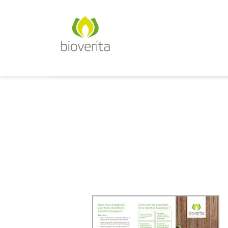
Von der Züchtung bis zum Endpr
bioverita – Bio von Anfan