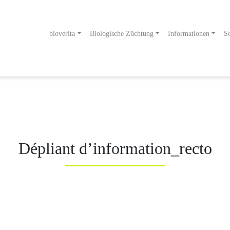
bioverita
Biologische Züchtung
Informationen
So
odukt
g an!
Dépliant d’information_recto