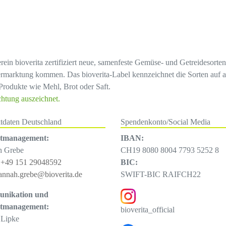
erein bioverita zertifiziert neue, samenfeste Gemüse- und Getreidesort
rmarktung kommen. Das bioverita-Label kennzeichnet die Sorten auf a
Produkte wie Mehl, Brot oder Saft.
chtung auszeichnet.
tdaten Deutschland
Spendenkonto/Social Media
ktmanagement:
IBAN:
h Grebe
CH19 8080 8004 7793 5252 8
:
+49 151 29048592
BIC:
annah.grebe@bioverita.de
SWIFT-BIC RAIFCH22
nikation und
ktmanagement:
bioverita_official
 Lipke