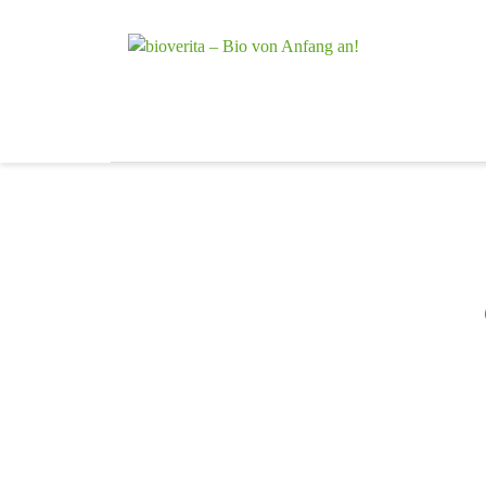
Von der Züchtu
bioverita – 