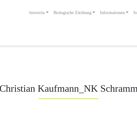
bioverita
Biologische Züchtung
Informationen
So
ng bis zum Endprodukt
Bio von Anfang an!
Christian Kaufmann_NK Schram