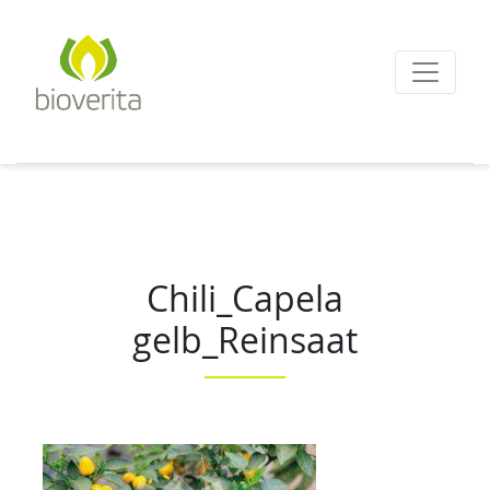
Von der Züchtung bis
zum Endprodukt
bioverita – Bio von A
Chili_Capela
gelb_Reinsaat