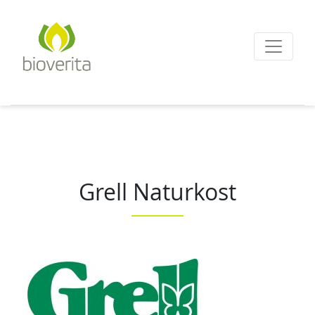
Von der Züchtung bis
zum Endprodukt
bioverita – Bio von A
Grell Naturkost