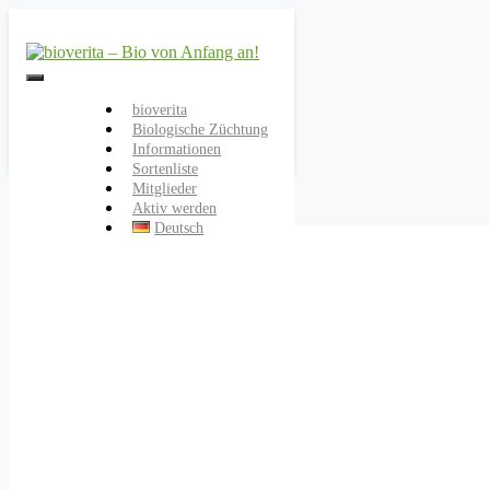
Von der Züchtung bis zum
bioverita – Bio von
Endprodukt
bioverita
Biologische Züchtung
Anfang an!
Informationen
Sortenliste
Mitglieder
Aktiv werden
Deutsch