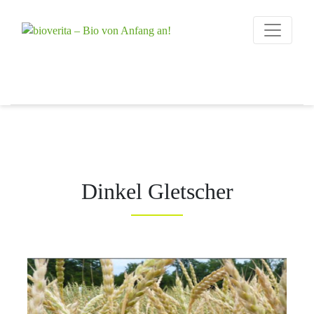
Von der Züchtung
bis zum
bioverita – Bio 
Endprodukt
Dinkel Gletscher