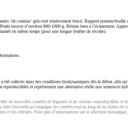
ntes ‘de contour’ gris-vert relativement foncé. Rapport pomme/feuille
g. Poids moyen d’environ 800-1000 g. Résiste bien à l’éclatement. Approp
 plantés en même temps (pour une longue fenêtre de récolte).
nformations.
ci a été cultivée dans des conditions biodynamiques dès le début, afin qu
ont reproductibles et représentent une alternative réelle aux semences hy
ifie de nouvelles variétés de légumes et de céréales reproductibles et fi
Le label bioverita accompagne les variétés tout au long de la chaîne de v
umes et les céréales. Pour plus d’informations sur la sélection biologiq