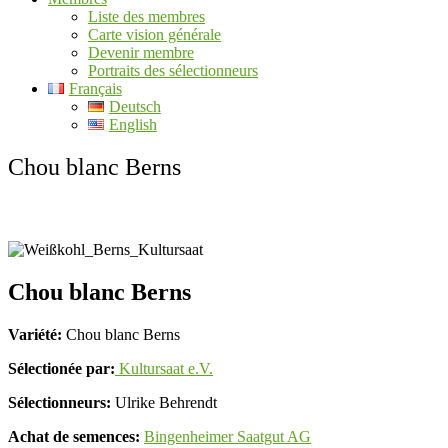
Liste des membres
Carte vision générale
Devenir membre
Portraits des sélectionneurs
Français
Deutsch
English
Chou blanc Berns
Chou blanc Berns
Variété:
Chou blanc Berns
Sélectionée par:
Kultursaat e.V.
Sélectionneurs:
Ulrike Behrendt
Achat de semences:
Bingenheimer Saatgut AG