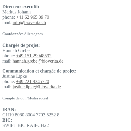
Directeur exécutif:
Markus Johann
phone:
+41 62 965 39 70
mail:
info@bioverita.ch
Coordonnées Allemagnes
Chargée de projet:
Hannah Grebe
phone:
+49 151 29048592
mail:
hannah.grebe@bioverita.de
Communication et chargée de projet:
Justine Lipke
phone:
+49 221 9345720
mail:
justine.lipke@bioverita.de
Compte de don/Média social
IBAN:
CH19 8080 8004 7793 5252 8
BIC:
SWIFT-BIC RAIFCH22