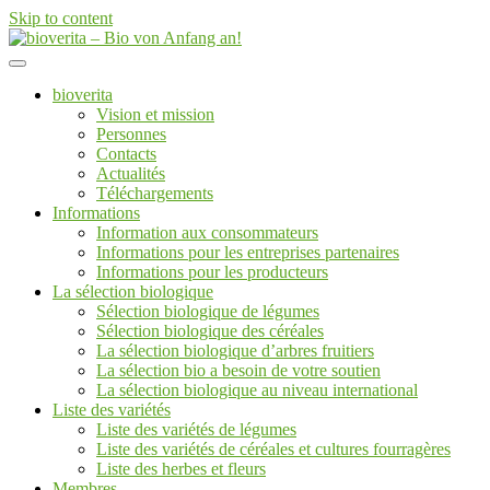
Skip to content
Von der Züchtung bis zum Endprodukt
bioverita – Bio von Anfang an!
bioverita
Vision et mission
Personnes
Contacts
Actualités
Téléchargements
Informations
Information aux consommateurs
Informations pour les entreprises partenaires
Informations pour les producteurs
La sélection biologique
Sélection biologique de légumes
Sélection biologique des céréales
La sélection biologique d’arbres fruitiers
La sélection bio a besoin de votre soutien
La sélection biologique au niveau international
Liste des variétés
Liste des variétés de légumes
Liste des variétés de céréales et cultures fourragères
Liste des herbes et fleurs
Membres