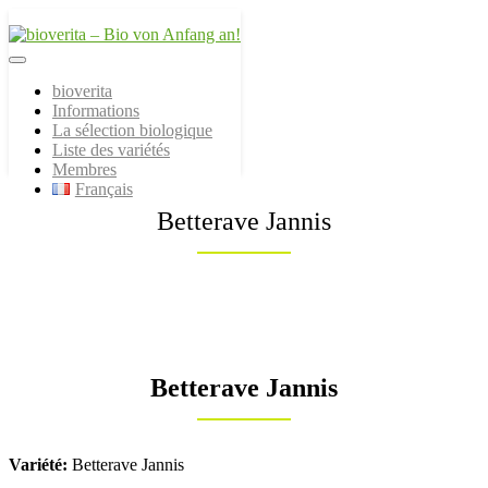
Von der Züchtung bis zum
bioverita – Bio von
Endprodukt
bioverita
Informations
Anfang an!
La sélection biologique
Liste des variétés
Membres
Français
Betterave Jannis
Betterave Jannis
Variété:
Betterave Jannis