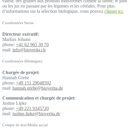
valeur, des graines aux produits transformés comme la farine, le pain
ou les jus en passant par les légumes et les céréales. Pour plus
d’informations sur la sélection biologique, vous pouvez
cliquer ici.
Coordonnées Suisse
Directeur exécutif:
Markus Johann
phone:
+41 62 965 39 70
mail:
info@bioverita.ch
Coordonnées Allemagnes
Chargée de projet:
Hannah Grebe
phone:
+49 151 29048592
mail:
hannah.grebe@bioverita.de
Communication et chargée de projet:
Justine Lipke
phone:
+49 221 9345720
mail:
justine.lipke@bioverita.de
Compte de don/Média social