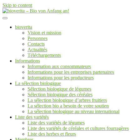
Skip to content
Von der Züchtung bis zum Endprodukt
bioverita – Bio von Anfang an!
bioverita
Vision et mission
Personnes
Contacts
Actualités
Téléchargements
Informations
Information aux consommateurs
Informations pour les entreprises partenaires
Informations pour les producteurs
La sélection biologique
Sélection biologique de légumes
Sélection biologique des céréales
La sélection biologique d’arbres fruitiers
La sélection bio a besoin de votre soutien
La sélection biologique au niveau international
Liste des variétés
Liste des variétés de légumes
Liste des variétés de céréales et cultures fourragères
Liste des herbes et fleurs
Membres