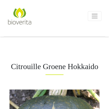
Von der Züchtung bis zum
Endprodukt
bioverita – Bio von Anf
Citrouille Groene Hokkaido