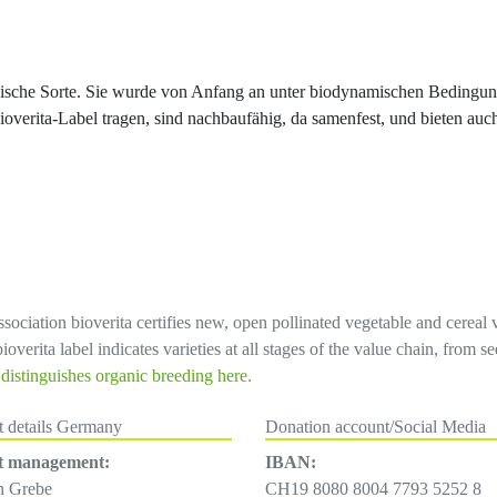
ogische Sorte. Sie wurde von Anfang an unter biodynamischen Bedingunge
bioverita-Label tragen, sind nachbaufähig, da samenfest, und bieten auc
sociation bioverita certifies new, open pollinated vegetable and cereal 
overita label indicates varieties at all stages of the value chain, from 
istinguishes organic breeding here.
t details Germany
Donation account/Social Media
t management:
IBAN:
h Grebe
CH19 8080 8004 7793 5252 8