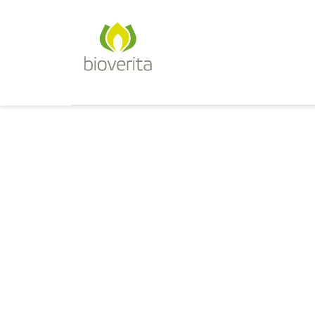
Von der Züchtung bis zum Endpr
bioverita – Bio von Anfan