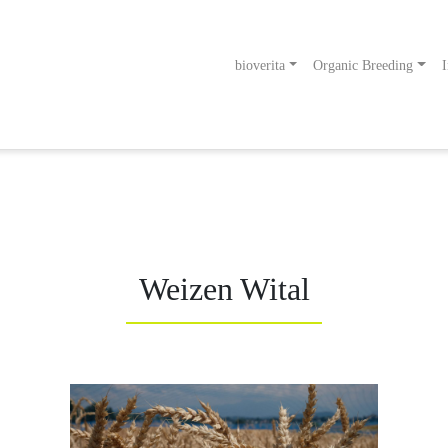
bioverita
Organic Breeding
I
odukt
g an!
Weizen Wital