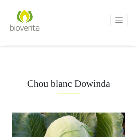
Von der Züchtung bis zum
Endprodukt
bioverita – Bio von Anf
Chou blanc Dowinda